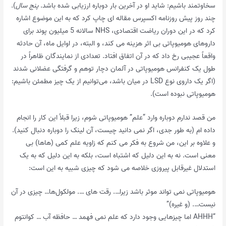
سخاوتمند باشیم: شاید او در آخرین بار دوباره ارزیابی شده باشد.
پنج سال
).
چند روز پیش روزنامه اکسپرس مقاله ای چاپ کرد که به این موضوع اشاره
کرد که در این دوران ریاضت اقتصادی، NHS سالانه 5 میلیون پوند برای
داروهای هومیوپاتی بی اثر هزینه می کند، و البته، در اوایل ماه، آن حادثه
واقعاً عجیبی رخ داد که در آن اتفاق افتاد. تعدادی از نمایندگان ظاهراً در
طول یک کنفرانس هومیوپاتی در آلمان دچار توهم و گرفتگی عضلانی شدند
(اگر یک داروی نوع LSD در میان باشد، می‌توانیم از یک چیز مطمئن باشیم:
هومیوپاتی نبوده است).
من قصد ندارم دوباره وارد “علم” هومیوپاتی شوم، زیرا قبلاً این کار را انجام
داده ام (به طور جدی، اگر نمی دانید چیست، آن لینک را دوباره دنبال کنید).
و علاوه بر این، من شروع به فکر می کنم که زاویه علم کمی (هاها) بی
معنی است. نه به این دلیل که اشتباه است، بلکه به این دلیل که به یک
استدلال غیرقابل پیروزی خلاصه می شود که چیزی شبیه به این است:
هومیوپاتی نمی تواند موثر باشد زیرا…. رقت های …. مولکول‌ها… چیزی در آن
نیست…. (و غیره)”
“AHHH اما چیزهایی وجود دارد که علم نمی فهمد … حافظه آب … کوانتوم