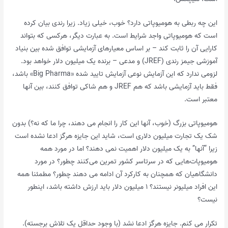
این چه ربطی به هومیوپاتی دارد؟ خوب، خیلی زیاد. زیرا رندی بیان کرده
است که هومیوپاتی واجد شرایط است. به عبارت دیگر، هرکسی که بتواند
کارایی آن را ثابت کند – بر اساس معیارهای آزمایشی توافق شده بین بنیاد
آموزشی جیمز رندی (JREF) و مدعی – برنده یک میلیون دلار خواهد بود.
لزومی ندارد که این آزمایش نوعی آزمایش تایید شده «Big Pharma» باشد،
فقط باید آزمایشی باشد که هم JREF و هم شاکی توافق کنند، بین آنها
معتبر است.
هومیوپاتی بزرگ (خوب، آنها این کار را انجام می دهند، چرا ما که نه؟) بدون
شک یک تجارت میلیون دلاری است، شاید این جایزه هرگز ادعا نشده است
زیرا “آنها” به یک میلیون دلار اهمیت نمی دهند؟ اما در مورد همه
هومیوپات‌هایی که در سرتاسر کشور تمرین می‌کنند چطور؟ در مورد
دانشگاهیان که همچنان به کارکرد آن ادامه می دهند چطور؟ مطمئنا همه
این افراد میلیونر نیستند؟ ۱ میلیون دلار باید ارزش داشته باشد، اینطور
نیست؟
تکرار می کنم. جایزه هرگز ادعا نشد (با وجود حداقل یک تلاش برجسته).