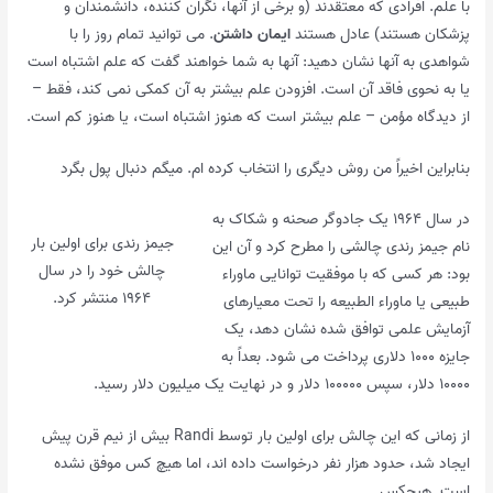
با علم. افرادی که معتقدند (و برخی از آنها، نگران کننده، دانشمندان و
پزشکان هستند) عادل هستند
ایمان داشتن
. می توانید تمام روز را با
شواهدی به آنها نشان دهید: آنها به شما خواهند گفت که علم اشتباه است
یا به نحوی فاقد آن است. افزودن علم بیشتر به آن کمکی نمی کند، فقط –
از دیدگاه مؤمن – علم بیشتر است که هنوز اشتباه است، یا هنوز کم است.
بنابراین اخیراً من روش دیگری را انتخاب کرده ام. میگم دنبال پول بگرد
در سال ۱۹۶۴ یک جادوگر صحنه و شکاک به
جیمز رندی برای اولین بار
نام جیمز رندی چالشی را مطرح کرد و آن این
چالش خود را در سال
بود: هر کسی که با موفقیت توانایی ماوراء
۱۹۶۴ منتشر کرد.
طبیعی یا ماوراء الطبیعه را تحت معیارهای
آزمایش علمی توافق شده نشان دهد، یک
جایزه ۱۰۰۰ دلاری پرداخت می شود. بعداً به
۱۰۰۰۰ دلار، سپس ۱۰۰۰۰۰ دلار و در نهایت یک میلیون دلار رسید.
از زمانی که این چالش برای اولین بار توسط Randi بیش از نیم قرن پیش
ایجاد شد، حدود هزار نفر درخواست داده اند، اما هیچ کس موفق نشده
است. هیچکس.