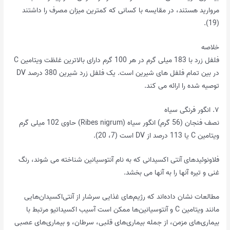
مروارید هستند، در مقایسه با کسانی که کمترین میزان مصرف را داشتند
(19).
خلاصه
فلفل زرد با 183 میلی گرم در هر 100 گرم دارای بالاترین غلظت ویتامین C
در بین تمام فلفل های شیرین است. یک فلفل زرد شیرین 380 درصد DV
توصیه شده را ارائه می کند.
۷. انگور فرنگی سیاه
نصف فنجان (56 گرم) انگور سیاه (Ribes nigrum) حاوی 102 میلی گرم
ویتامین C یا 113 درصد از DV است (7، 20).
فلاونوئیدهای آنتی اکسیدانی که به نام آنتوسیانین شناخته می شوند، رنگ
غنی و تیره آنها را به آنها می بخشد.
مطالعات نشان داده‌اند که رژیم‌های غذایی سرشار از آنتی‌اکسیدان‌هایی
مانند ویتامین C و آنتوسیانین‌ها ممکن است آسیب اکسیداتیو مرتبط با
بیماری‌های مزمن، از جمله بیماری‌های قلبی، سرطان، و بیماری‌های عصبی