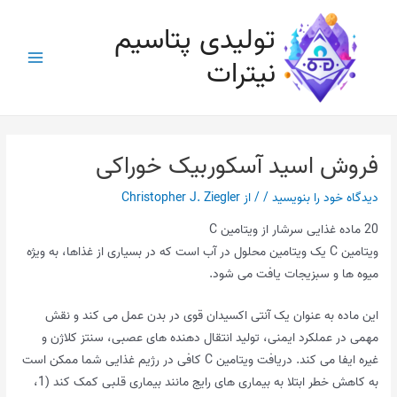
رش
تولیدی پتاسیم
ه
حتوا
نیترات
Main
Menu
فروش اسید آسکوربیک خوراکی
دیدگاه‌ خود را بنویسید
/
/ از
Christopher J. Ziegler
20 ماده غذایی سرشار از ویتامین C
ویتامین C یک ویتامین محلول در آب است که در بسیاری از غذاها، به ویژه
میوه ها و سبزیجات یافت می شود.
این ماده به عنوان یک آنتی اکسیدان قوی در بدن عمل می کند و نقش
مهمی در عملکرد ایمنی، تولید انتقال دهنده های عصبی، سنتز کلاژن و
غیره ایفا می کند. دریافت ویتامین C کافی در رژیم غذایی شما ممکن است
به کاهش خطر ابتلا به بیماری های رایج مانند بیماری قلبی کمک کند (1،