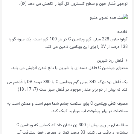
توجهی فشار خون و سطح کلسترول کل آنها را کاهش می دهد (۱۶).
خلاصه
گواوا حاوی 228 میلی گرم ویتامین C در هر 100 گرم است. یک میوه گواوا
138 درصد از DV را برای این ویتامین تامین می کند.
۶. فلفل زرد شیرین
محتوای ویتامین C فلفل دلمه ای یا شیرین با بالغ شدن افزایش می یابد.
یک فلفل زرد بزرگ 342 میلی گرم ویتامین C یا 380 درصد DV را فراهم می
کند که بیش از دو برابر مقدار موجود در فلفل سبز است (7، 17، 18).
مصرف کافی ویتامین C برای سلامت چشم شما مهم است و ممکن است به
محافظت در برابر پیشرفت آب مروارید کمک کند.
مطالعه ای بر روی بیش از 300 زن نشان داد که کسانی که ویتامین C
بیشتری دریافت می کنند، 33 درصد کمتر در معرض خطر پیشرفت آب