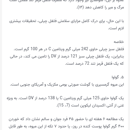
علاوه بر این، شواهدی نیز وجود دارد که مصرف فلفل قرمز تند ممکن است
مرگ و میر را کاهش دهد (۱۴).
با این حال، برای درک کامل مزایای سلامتی فلفل چیلی، تحقیقات بیشتری
لازم است.
خلاصه
فلفل سبز چیلی حاوی 242 میلی گرم ویتامین C در هر 100 گرم است.
بنابراین، یک فلفل چیلی سبز 121 درصد از DV را تامین می کند، در حالی
که یک فلفل قرمز تند 72 درصد است.
۵. گواوا
این میوه گرمسیری با گوشت صورتی بومی مکزیک و آمریکای جنوبی است.
یک گواوا حاوی 125 میلی گرم ویتامین C یا 138 درصد از DV است. به ویژه
غنی از آنتی اکسیدان لیکوپن است (7، 15).
یک مطالعه ۶ هفته ای با حضور ۴۵ فرد جوان و سالم نشان داد که خوردن
۴۰۰ گرم گواوا پوست کنده در روز، یا حدود ۷ تکه از این میوه، به طور قابل