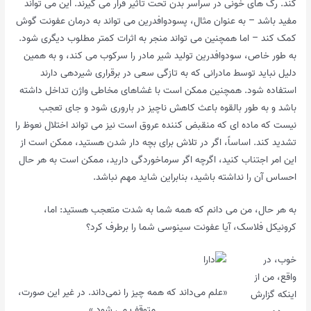
کند. رگ های خونی در سراسر بدن تحت تأثیر قرار می گیرند. این می تواند
مفید باشد – به عنوان مثال، پسودوافدرین می تواند به درمان عفونت گوش
کمک کند – اما همچنین می تواند منجر به اثرات کمتر مطلوب دیگری شود.
به طور خاص، سودوافدرین تولید شیر مادر را سرکوب می کند، و به همین
دلیل نباید توسط مادرانی که به تازگی سعی در برقراری شیردهی دارند
استفاده شود. همچنین ممکن است با غشاهای مخاطی واژن تداخل داشته
باشد و به طور بالقوه باعث کاهش ناچیز در باروری شود و جای تعجب
نیست که ماده ای که منقبض کننده عروق است نیز می تواند اختلال نعوظ را
تشدید کند. اساساً، اگر در تلاش برای بچه دار شدن هستید، ممکن است از
این امر اجتناب کنید، اگرچه اگر سرماخوردگی دارید، ممکن است به هر حال
احساس آن را نداشته باشید، بنابراین شاید مهم نباشد.
به هر حال، من می دانم که همه شما به شدت متعجب هستید: اما،
کرونیکل فلاسک، آیا عفونت سینوسی شما را برطرف کرد؟
خوب، در
واقع، من از
«علم می‌داند که همه چیز را نمی‌داند. در غیر این صورت،
اینکه گزارش
متوقف می شود.»