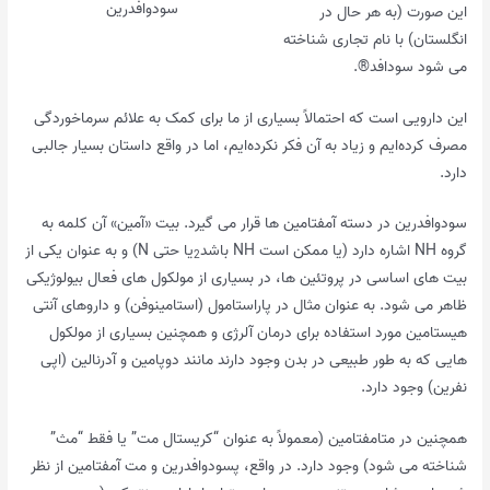
سودوافدرین
این صورت (به هر حال در
انگلستان) با نام تجاری شناخته
می شود
سودافد®
.
این دارویی است که احتمالاً بسیاری از ما برای کمک به علائم سرماخوردگی
مصرف کرده‌ایم و زیاد به آن فکر نکرده‌ایم، اما در واقع داستان بسیار جالبی
دارد.
سودوافدرین در دسته آمفتامین ها قرار می گیرد. بیت «آمین» آن کلمه به
گروه NH اشاره دارد (یا ممکن است NH باشد
یا حتی N) و به عنوان یکی از
2
بیت های اساسی در پروتئین ها، در بسیاری از مولکول های فعال بیولوژیکی
ظاهر می شود. به عنوان مثال در پاراستامول (استامینوفن) و داروهای آنتی
هیستامین مورد استفاده برای درمان آلرژی و همچنین بسیاری از مولکول
هایی که به طور طبیعی در بدن وجود دارند مانند دوپامین و آدرنالین (اپی
نفرین) وجود دارد.
همچنین در متامفتامین (معمولاً به عنوان “کریستال مت” یا فقط “مث”
شناخته می شود) وجود دارد. در واقع، پسودوافدرین و مت آمفتامین از نظر