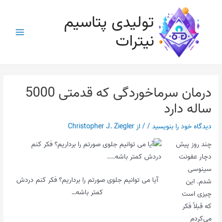
رش
تولیدی پتاسیم
ه
حتوا
نیترات
Main
Menu
درمان سرماخوردگی که قدمتی 5000
ساله دارد
دیدگاه‌ خود را بنویسید
/
/ از
Christopher J. Ziegler
چند روز پیش
دچار عفونت
سینوسی
آیا می توانیم جلوی صورتم را برداریم؟ فکر کنم دردش
شدم. این
کمتر باشه…
چیزی است
که قبلاً فکر
می‌کردم