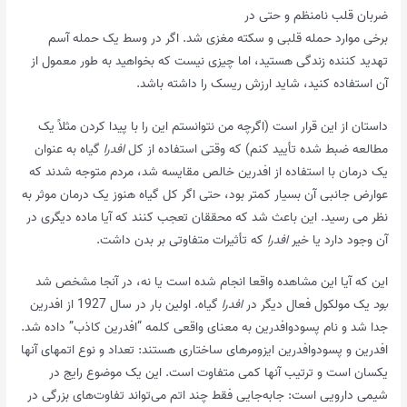
ضربان قلب نامنظم و حتی در
برخی موارد حمله قلبی و سکته مغزی شد. اگر در وسط یک حمله آسم
تهدید کننده زندگی هستید، اما چیزی نیست که بخواهید به طور معمول از
آن استفاده کنید، شاید ارزش ریسک را داشته باشد.
داستان از این قرار است (اگرچه من نتوانستم این را با پیدا کردن مثلاً یک
مطالعه ضبط شده تأیید کنم) که وقتی استفاده از کل
افدرا
گیاه به عنوان
یک درمان با استفاده از افدرین خالص مقایسه شد، مردم متوجه شدند که
عوارض جانبی آن بسیار کمتر بود، حتی اگر کل گیاه هنوز یک درمان موثر به
نظر می رسید. این باعث شد که محققان تعجب کنند که آیا ماده دیگری در
آن وجود دارد یا خیر
افدرا
که تأثیرات متفاوتی بر بدن داشت.
این که آیا این مشاهده واقعا انجام شده است یا نه، در آنجا مشخص شد
بود
یک مولکول فعال دیگر در
افدرا
گیاه. اولین بار در سال 1927 از افدرین
جدا شد و نام پسودوافدرین به معنای واقعی کلمه “افدرین کاذب” داده شد.
افدرین و پسودوافدرین ایزومرهای ساختاری هستند: تعداد و نوع اتمهای آنها
یکسان است و ترتیب آنها کمی متفاوت است. این یک موضوع رایج در
شیمی دارویی است: جابه‌جایی فقط چند اتم می‌تواند تفاوت‌های بزرگی در