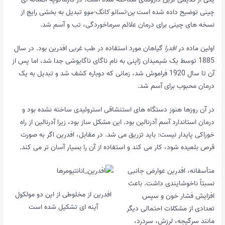
چینی توضیح داده شده است
پن-تسائو کانگ-مو
و تبدیل به بخشی رایج از
نسخه های چینی برای درمان علائم سرماخوردگی، تب و آسم شد.
اولین ماده در
افدرا
گیاهان مورد استفاده در طب غربی افدرین بود. در سال
1885 توسط یک شیمیدان ژاپنی به نام ناگای ناگایوشی جدا شد، اما پس از
آن تا سال 1920 فراموش شد، زمانی که دوباره کشف شد و تبدیل به یک
درمان محبوب برای آسم شد.
در آن روزها هنوز دستگاه های استنشاقی استروئیدی ساخته نشده بود و
درمان استاندارد آسم آدرنالین بود. این مشکل ساز بود، زیرا آدرنالین از راه
خوراکی پایدار نیست: باید تزریق می شد. در مقابل، افدرین اگر به صورت
قرص بلعیده شود، کار می کند و استفاده از آن را بسیار آسان تر می کند.
متأسفانه، افدرین عوارض جانبی
نسبتاً ناخوشایندی داشت. باعث
افدرین از مخلوطی از این دو مولکول
افزایش فشار خون و سپس
آینه ای تشکیل شده است
تعدادی از مشکلات احتمالی دیگر
مانند سرگیجه، لرزش، سردرد،