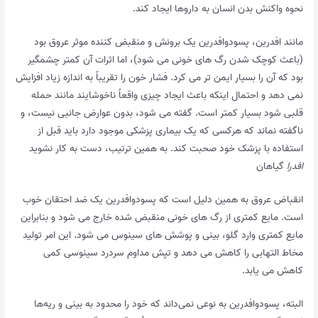
نحوه واکنش بدن انسان به داروها ایجاد کند.
مانند افدرین، پسودوافدرین یک برونش و منقبض کننده موثر عروق بود
(باعث کوچک شدن رگ های خونی می شود)، اما اثرات آن کمتر چشمگیر
بود که آن را بسیار ایمن تر می کرد. فشار خون را تقریباً به اندازه زیاد افزایش
نمی دهد و احتمال اینکه باعث ایجاد چیزی واقعاً ناخوشایند مانند حمله
قلبی شود بسیار کمتر است. گفته می شود، بدون عوارض جانبی نیست، و
ناگفته نماند که هرکسی که یک بیماری پزشکی موجود دارد باید قبل از
استفاده با پزشک خود صحبت کند. به همین ترتیب، دست به کار نشوید
افدرا
گیاهان
انقباض عروق به همین دلیل است که پسودوافدرین یک ضد احتقان خوب
است. مایع کمتری از رگ های خونی منقبض شده خارج می شود و بنابراین
مایع کمتری وارد گلو، بینی و پوشش های سینوس می شود. این امر تولید
مخاط التهابی را کاهش می دهد و تپش مداوم سردرد سینوسی کمی
کاهش می یابد.
البته، پسودوافدرین به نوعی نمی‌داند که خود را محدود به بینی و ریه‌ها