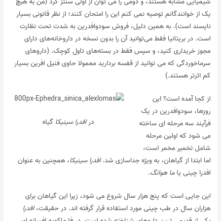
شیمیایی مشابه هستند، و دومی را می توان از اولی سنتز کرد (من به هیچ
یک از خوانندگانم توصیه نمی کنم این را امتحان کنند؛ از نظر قانونی بسیار
ناپسند است). به همین دلیل، فروش سودوافدرین به شدت تحت نظارت
است. در بریتانیا فقط می‌توانید آن را بدون نسخه در داروخانه‌های دارای
مجوز خریداری کنید، و سپس فقط در بسته‌های تاول کوچک. (داروهای
سرماخوردگی که می توانید از قفسه بردارید معمولا حاوی فنیل افرین بسیار
کم اثرتر هستند.)
از کجا آمده است؟ این
روزها، سودوافدرین در یک
در
افدرا سینیکا
گیاه
فرآیند سه مرحله ای ساخته
می شود که اولین مرحله
شامل تخمیر مخمر است،
اما ابتدا از گیاهان، به ویژه جداسازی شد.
افدرا سینیکا
، همچنین به عنوان
افدرا چینی یا
ما هوانگ
.
این جایی است که پنج هزار سال شروع می شود، زیرا این گیاهان برای
هزاران سال در طب چینی مورد استفاده قرار گرفته اند. در حقیقت،
افدرا
یکی از قدیمی ترین داروهای شناخته شده است. در فارماکوپه افسانه ای