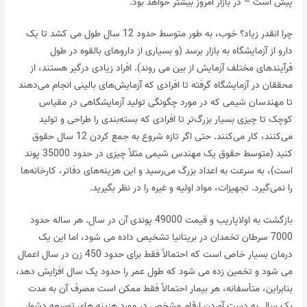
پیش است – در بازار امروز بیشتر خواهد بود.
چرا انقدر زیاد؟ خوب، به طور متوسط ​​حدود 12 سال طول می کشد تا یک
دارو از آزمایشگاه به بازار برسد (و بسیاری از داروهای بالقوه در طول
فرآیندهای مختلف آزمایش از بین می روند). افراد زیادی درگیر هستند، از
محققان در آزمایشگاه گرفته تا افرادی که آزمایش‌های بالینی انجام می‌دهند
تا مهندسان شیمی که در مورد چگونگی تولید آزمایشگاهی در مقیاس
کوچک تا چیزی بسیار بزرگ‌تر تا افرادی که بسته‌بندی را طراحی و تولید
می‌کنند، کار می‌کنند. حتی اگر تازه شروع به جمع کردن 12 سال حقوق
کنید (متوسط ​​حقوق یک مهندس شیمی مثلاً چیزی در حدود 35000 پوند
است)، به سرعت به اعداد بزرگ می‌رسید و این هزینه‌های دفاتر، کارخانه‌ها
را نمی‌گیرد. تجهیزات، مواد اولیه و غیره را در نظر بگیرید.
بازگشت به اولاپاریب و قیمت 49000 پوندی آن در سال. هر ساله حدود
7000 سرطان تخمدان در بریتانیا تشخیص داده می شود، اما این یک
درمان بسیار خاص است که احتمالاً فقط برای حدود 450 زن در سال اعمال
می شود و تخمین زده می شود که طول عمر را حدود یک سال افزایش دهد،
بنابراین، متأسفانه، هر بیمار احتمالاً فقط ممکن است مصرف آن به مدت
یک سال به دست آوردن ارقام مشخص در مورد هزینه های توسعه دشوار