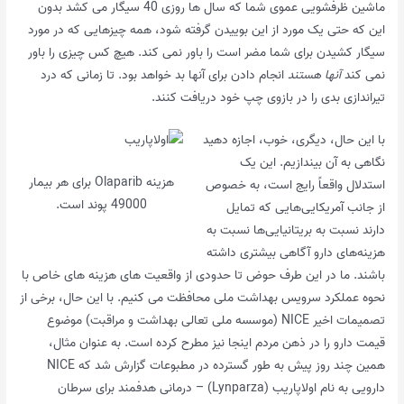
ماشین ظرفشویی عموی شما که سال ها روزی 40 سیگار می کشد بدون
این که حتی یک مورد از این بوییدن گرفته شود، همه چیزهایی که در مورد
سیگار کشیدن برای شما مضر است را باور نمی کند. هیچ کس چیزی را باور
نمی کند
آنها هستند
انجام دادن برای آنها بد خواهد بود. تا زمانی که درد
تیراندازی بدی را در بازوی چپ خود دریافت کنند.
با این حال، دیگری، خوب، اجازه دهید
نگاهی به آن بیندازیم. این یک
هزینه Olaparib برای هر بیمار
استدلال واقعاً رایج است، به خصوص
49000 پوند است.
از جانب آمریکایی‌هایی که تمایل
دارند نسبت به بریتانیایی‌ها نسبت به
هزینه‌های دارو آگاهی بیشتری داشته
باشند. ما در این طرف حوض تا حدودی از واقعیت های هزینه های خاص با
نحوه عملکرد سرویس بهداشت ملی محافظت می کنیم. با این حال، برخی از
تصمیمات اخیر NICE (موسسه ملی تعالی بهداشت و مراقبت) موضوع
قیمت دارو را در ذهن مردم اینجا نیز مطرح کرده است. به عنوان مثال،
همین چند روز پیش به طور گسترده در مطبوعات گزارش شد که NICE
دارویی به نام اولاپاریب (Lynparza) – درمانی هدفمند برای سرطان