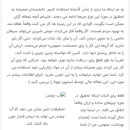
به جز اینکه ما نباید از زمان گذشته استفاده کنیم. دانشمندان همیشه به
تحقیق در مورد این نوع چیزها ادامه می دهند. علیرغم آنچه توطئه گران
ممکن است بگویند، افرادی که در این زمینه ها کار می کنند واقعاً علاقه مند
به بهبود مردم هستند. اگر واقعاً فکر می‌کردند جوش شیرین می‌تواند سرطان
خاصی را به نحوی درمان کند، آن را مثل یک شات می‌کردند. حتی اگر باور
ندارید که آن‌ها این کار را برای «مصلحت عمومی» انجام می‌دهند، ارزش آن
را به خاطر پرستیژ تنها دارد. کسی که توانسته چنین چیزی را ثابت کند،
تقریباً به طور قطع برای دریافت جایزه نوبل خواهد بود. شرکتی که برای آن
کار می کردند برای همیشه بیشتر از آن در مواد بازاریابی خود استفاده می
کرد. شما نمی توانید تبلیغات را به این خوبی بخرید. (برای اطلاعات بیشتر در
مورد این، این مقاله عالی توسط استیون نوولا را بررسی کنید.)
فقط برای اثبات اینکه تحقیق در
مورد چیزهای ساده و ارزان واقعاً
تحقیقات اخیر نشان می دهد که آب
اتفاق می افتد، در اینجا چند
چغندر می تواند به درمان فشار خون
مثال آورده شده است (هشدار
بالا کمک کند.
بهداشت عمومی: من از شما