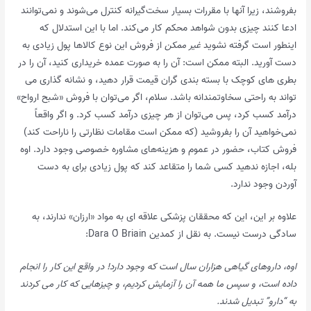
بفروشند، زیرا آنها با مقررات بسیار سخت‌گیرانه کنترل می‌شوند و نمی‌توانند
ادعا کنند چیزی بدون شواهد محکم کار می‌کند. اما با این استدلال که
اینطور است گرفته نشوید
غیر ممکن
از فروش این نوع کالاها پول زیادی به
دست آورید. البته ممکن است: آن را به صورت عمده خریداری کنید، آن را در
بطری های کوچک با بسته بندی گران قیمت قرار دهید، و نشانه گذاری می
تواند به راحتی سخاوتمندانه باشد. سلام، اگر می‌توان با فروش «شبح ارواح»
درآمد کسب کرد، پس می‌توان از هر چیزی درآمد کسب کرد. و اگر واقعاً
نمی‌خواهید آن را بفروشید (که ممکن است مقامات نظارتی را ناراحت کند)
فروش کتاب، حضور در عموم و هزینه‌های مشاوره خصوصی وجود دارد. اوه
بله، اجازه ندهید کسی شما را متقاعد کند که پول زیادی برای به دست
آوردن وجود ندارد.
علاوه بر این، این که محققان پزشکی علاقه ای به مواد «ارزان» ندارند، به
سادگی درست نیست. به نقل از کمدین Dara Ó Briain:
اوه، داروهای گیاهی هزاران سال است که وجود دارد! در واقع این کار را انجام
داده است، و سپس ما همه آن را آزمایش کردیم، و چیزهایی که کار می کردند
به “دارو” تبدیل شدند.