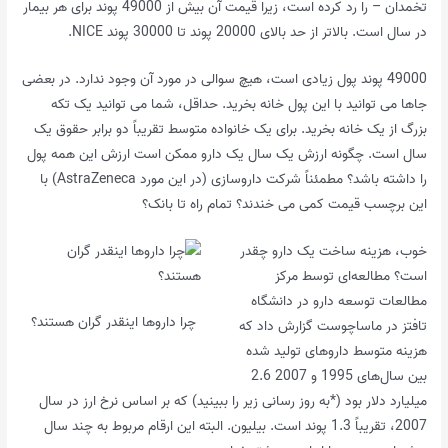
تخمدان – را رد کرده است، زیرا قیمت آن بیش از 49000 پوند برای هر بیمار
در سال است. بالاتر از حد بالای 20000 پوند تا 30000 پوند NICE.
49000 پوند پول زیادی است، هیچ سوالی در مورد آن وجود ندارد. در بعضی
جاها می توانید با این پول خانه بخرید. حداقل، شما می توانید یک تکه
بزرگ از یک خانه بخرید. برای یک خانواده متوسط ​​تقریباً دو برابر حقوق یک
سال است. چگونه ارزش یک سال یک دارو ممکن است ارزش این همه پول
را داشته باشد؟ مطمئناً شرکت داروسازی (در این مورد AstraZeneca) با
این برچسب قیمت کمی می خندند؟ تمام راه تا بانک؟
خوب، هزینه ساخت یک دارو چقدر
است؟ مطالعه‌ای توسط مرکز
مطالعات توسعه دارو در دانشگاه
چرا داروها اینقدر گران هستند؟
تافتز در ماساچوست گزارش داد که
هزینه متوسط ​​داروهای تولید شده
بین سال‌های 1995 و 2007 2.6
میلیارد دلار بود (*به روز رسانی زیر را ببینید) که بر اساس نرخ ارز در سال
2007، تقریباً 1.3 پوند است. بیلیون. البته این ارقام مربوط به چند سال