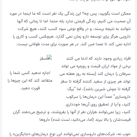
ممکن است بگویید، پس چه؟ این زندگی یک نفر است که ما اینجا در مورد
آن صحبت می کنیم. زندگی قیمتی ندارد بله حتما. اما تا زمانی که آنها
نتوانند به نتیجه برسند، و در واقع نوعی سود کسب کنند، هیچ شرکت
دارویی هرگز برای توسعه دارو زمان نمی گذارد. هیچکس کسب و کاری را
اداره نمی کند تا عمدا ضرر کند. در هر صورت برای مدت طولانی نیست.
افراد زیادی وجود دارند که ادعا می کنند
برخی از مواد ارزان قیمت و روزمره می تواند
اجازه ندهید کسی شما را
سرطان را درمان کند (بسته به روز هفته می
متقاعد کند که این چیزها را
تواند هر چیزی از سفید کننده گرفته تا سقز
قورت دهید.
گرفته تا جوش شیرین باشد)، اما “بیگ
داروسازی” عمداً این درمان‌ها را سرکوب
کنید، و/یا از تحقیق روی آن‌ها خودداری
کنید، زیرا نمی‌توانند هزاران نفر از آنها را بفروشند، و ترجیح می‌دهند گران
قیمت‌شان را بالا ببرند (اما، می‌دانید،
تست شده
) داروها
خوب نه، شرکت‌های داروسازی نمی‌توانند این نوع درمان‌های «جایگزین» را