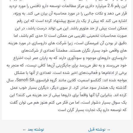
این رقم 2.6 میلیارد دلاری مرکز مطالعات توسعه دارو تافتس را مورد تردید
قرار می دهد و نکات جالبی را در مورد محاسبه آن بیان می کند. به ویژه،
اشاره می کند که بیش از یک بار منبع پیشنهاد کرده است که این رقم
ممکن است بیش از حد متورم باشد. این می تواند درست باشد، در این
صورت محاسبات تخمینی تقریبی من ممکن است تا حدی کم باشد، اما
دقیق تر بودن آن غیرممکن است، زیرا شرکت های داروسازی در مورد هزینه
های واقعی خود بسیار نگران هستند. مطمئناً تعدادی از شرکت‌های
داروسازی داروهای موجود و سودآوری دارند که به پایان عمر ثبت اختراع
خود می‌رسند و به نظر می‌رسد برای جایگزینی آن‌ها کافی نیست، که منجر به
برخی از ادغام‌ها و فعالیت‌های اخیر شده است. تعدادی از آنها با مشکل
مواجه شده اند: گلکسو اسمیت کلاین مانند گروه فرانسوی Sanofi SA، سال
گذشته یک هشدار سود صادر کرد. از سوی دیگر، دیگران بسیار خوب عمل
کرده اند. بنابراین آیا آنها واقعاً برای داروها بیش از حد هزینه می کنند؟ این
یک سوال بسیار دشوار است، اما من فکر می کنم هنوز هم می توان گفت
که توسعه دارو یک تجارت بسیار گران است
پیمایش
→
نوشته قبل
نوشته بعد
←