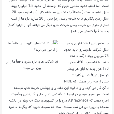
است، اما اجازه دهید تخمین بزنیم که توسعه آن حدود 1.5 میلیارد پوند
طول کشیده است (احتمالاً یک تخمین محافظه کارانه) و اجازه دهید 20
سال زمان بگذاریم تا به نتیجه برسد، زیرا پس از 20 سال، داروها از ثبت
اختراع خارج می شوند. یعنی شرکت های دیگر می توانند آنها را تولید کنند)
و سود فوراً کاهش می یابد).
بر اساس این اعداد تقریبی، هر
سال شرکت داروسازی باید حدود
75 میلیون پوند درآمد داشته
آیا شرکت های داروسازی واقعاً ما را از
باشد. با تقسیم بر 450 بیمار،
بین می برند؟
170 هزار پوند به ازای هر بیمار
در سال دریافت می کنید –
بیش از سه برابر قیمتی که NICE
با آن کار می کرد. برای تاکید: این فقط برای پوشش هزینه های توسعه
است. من هیچ سودی در اینجا اضافه نمی کنم. حتی اگر به این واقعیت
اجازه دهید که AstraZeneca دارو را در کشورهای دیگر (به ویژه در ایالات
متحده و اروپا) می فروشد، سخت است که متوجه شوید که چگونه حاشیه
سود آنها می تواند بسیار کوچک باشد.