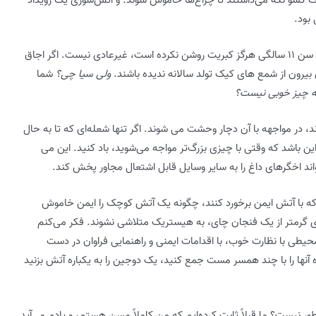
یک کشو نگه می‌داشتند تا چراغ‌ها خاموش شوند. و آتش‌سوزی یک رویداد
 بود.
این روزها اوضاع خیلی فرق کرده است. دیدن کودکی که تا سن ۱۱ سالگی هرگز کبریت روشن نکرده است، غیرعادی نیست. اگر اجاق
 بیرون از شمع های کیک تولد سالانه ندیده باشند.
ولی
س
یا چی؟
شما
ه چیز خوبی نیست؟
ند، در مواجهه با آن دچار وحشت می شوند. اگر تنها شعله‌ای که تا به حال
 باشد که وقتی با چیزی بزرگ‌تر مواجه می‌شوید، باد کنید. این می
تواند اخگرهای داغ را به سایر وسایل قابل اشتعال مجاور پخش کند.
 که با آتش ایمن برخورد کنند، چگونه یک آتش کوچک را ایمن خاموش
یزی گرمتر از یک فنجان چای، به هیستریک متلاشی نشوند. فکر می‌کنم
محیطی با نظارت خوب، با اقدامات ایمنی و راهنمایی فراوان در دست
گاه آنها را با چند همسر مست جمع کنید، یک دوجین را به یکباره آتش بزنید
ور نیست؟ ما قبلاً ثابت کرده‌ایم که من کاملاً مسن هستم، و یادم می‌آید