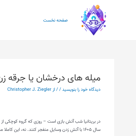
رش
ه
حتوا
صفحه نخست
میله های درخشان یا جرقه ز
دیدگاه‌ خود را بنویسید
/
/ از
Christopher J. Ziegler
در بریتانیا شب آتش بازی است – روزی که گروه کوچکی از ت
سال ۱۶۰۵ با آتش زدن وسایل منفجر کنند. نه، این کاملا منطقی است، صادقانه، زیرا…. ببین، سرگرم کننده است، خوب؟