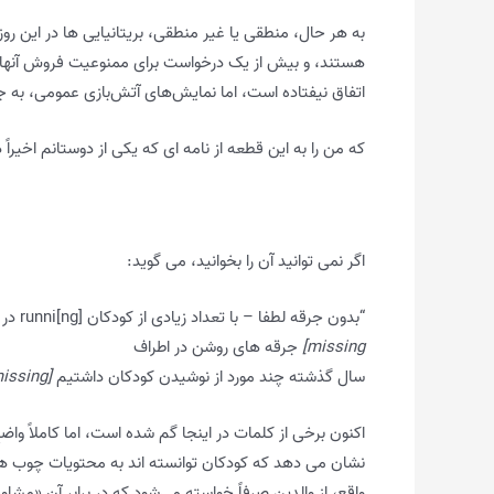
به هر حال، منطقی یا غیر منطقی، بریتانیایی ها در این ر
هستند، و بیش از یک درخواست برای ممنوعیت فروش آنها ب
اتفاق نیفتاده است، اما نمایش‌های آتش‌بازی عمومی، به ج
که من را به این قطعه از نامه ای که یکی از دوستانم اخیرا
اگر نمی توانید آن را بخوانید، می گوید:
“بدون جرقه لطفا – با تعداد زیادی از کودکان runni[ng] در اطراف، ما معتقدیم که برای کودکان بسیار خطرناک است
missing]
جرقه های روشن در اطراف
سال گذشته چند مورد از نوشیدن کودکان داشتیم
[words missing]
اکنون برخی از کلمات در اینجا گم شده است، اما کاملاً و
نشان می دهد که کودکان توانسته اند به محتویات چوب های در
واقع، از والدین صرفاً خواسته می‌شود که در برابر آن «مشاور