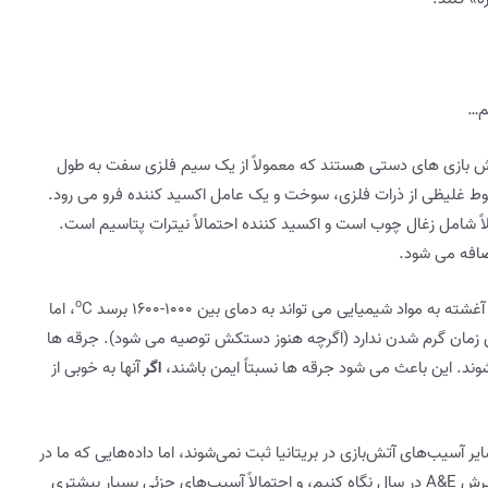
م…
آتش بازی های دستی هستند که معمولاً از یک سیم فلزی سفت به طول
 مخلوط غلیظی از ذرات فلزی، سوخت و یک عامل اکسید کننده فرو می رود.
ً شامل زغال چوب است و اکسید کننده احتمالاً نیترات پتاسیم است.
ضافه می شود.
o
 مواد شیمیایی می تواند به دمای بین ۱۰۰۰-۱۶۰۰ برسد
C، اما
 زمان گرم شدن ندارد (اگرچه هنوز دستکش توصیه می شود). جرقه ها
ند. این باعث می شود جرقه ها نسبتاً ایمن باشند،
اگر
آنها به خوبی از
ر آسیب‌های آتش‌بازی در بریتانیا ثبت نمی‌شوند، اما داده‌هایی که ما در
اختیار داریم نشان می‌دهد که ممکن است به چند هزار پذیرش A&E در سال نگاه کنیم، و احتمالاً آسیب‌های جزئی بسیار بیشتری