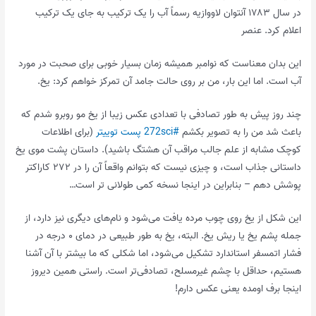
در سال ۱۷۸۳ آنتوان لاووازیه رسماً آب را یک ترکیب به جای یک ترکیب
اعلام کرد. عنصر
این بدان معناست که نوامبر همیشه زمان بسیار خوبی برای صحبت در مورد
آب است. اما این بار، من بر روی حالت جامد آن تمرکز خواهم کرد: یخ.
چند روز پیش به طور تصادفی با تعدادی عکس زیبا از یخ مو روبرو شدم که
باعث شد من را به تصویر بکشم
#272sci پست توییتر
(برای اطلاعات
کوچک مشابه از علم جالب مراقب آن هشتگ باشید). داستان پشت موی یخ
داستانی جذاب است، و چیزی نیست که بتوانم واقعاً آن را در ۲۷۲ کاراکتر
پوشش دهم – بنابراین در اینجا نسخه کمی طولانی تر است…
این شکل از یخ روی چوب مرده یافت می‌شود و نام‌های دیگری نیز دارد، از
جمله پشم یخ یا ریش یخ. البته، یخ به طور طبیعی در دمای ۰ درجه در
فشار اتمسفر استاندارد تشکیل می‌شود، اما شکلی که ما بیشتر با آن آشنا
هستیم، حداقل با چشم غیرمسلح، تصادفی‌تر است. راستی همین دیروز
اینجا برف اومده یعنی عکس دارم!