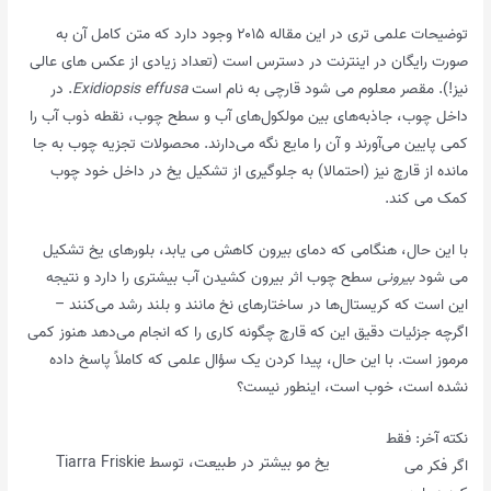
توضیحات علمی تری در این مقاله ۲۰۱۵ وجود دارد که متن کامل آن به
صورت رایگان در اینترنت در دسترس است (تعداد زیادی از عکس های عالی
نیز!). مقصر معلوم می شود قارچی به نام است
Exidiopsis effusa
. در
داخل چوب، جاذبه‌های بین مولکول‌های آب و سطح چوب، نقطه ذوب آب را
کمی پایین می‌آورند و آن را مایع نگه می‌دارند. محصولات تجزیه چوب به جا
مانده از قارچ نیز (احتمالا) به جلوگیری از تشکیل یخ در داخل خود چوب
کمک می کند.
با این حال، هنگامی که دمای بیرون کاهش می یابد، بلورهای یخ تشکیل
می شود
بیرونی
سطح چوب اثر بیرون کشیدن آب بیشتری را دارد و نتیجه
این است که کریستال‌ها در ساختارهای نخ مانند و بلند رشد می‌کنند –
اگرچه جزئیات دقیق این که قارچ چگونه کاری را که انجام می‌دهد هنوز کمی
مرموز است. با این حال، پیدا کردن یک سؤال علمی که کاملاً پاسخ داده
نشده است، خوب است، اینطور نیست؟
نکته آخر: فقط
یخ مو بیشتر در طبیعت، توسط Tiarra Friskie
اگر فکر می