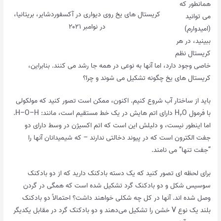
همانطور که
کریستال های یخ روی دیواری در آکسفوردشایر، بریتانیا،
می توانید
در نوامبر ۲۰۲۱
(امیدوارم)
ببینید، در هر
کریستال نظم
خاصی وجود دارد، اما آنها به نوعی در همه جا رشد می کنند. بنابراین،
کریستال های یخ چگونه تشکیل می شوند و چرا؟
باید از ساختار آب شروع کنیم. اکنون، ممکن است تصور کنید که مولکولی
با فرمول H
O دارای اتم هایش در یک خط مستقیم است، مانند: H–O–H.
۲
اما اینطور نیست، و دلیلش این است که اتم اکسیژن در وسط دارای دو
جفت الکترون است که در پیوند دخالتی ندارند – که شیمیدانان آنها را
“جفت تنها” می نامند.
برای لحظه ای تصور کنید که یک دسته بادکنک دارید که از دو بادکنک
سوسیس شکل و دو بادکنک گرد تشکیل شده است که همگی در گردن
وصل شده اند. آنها در کل چه شکلی خواهند داشت؟ احتمالاً دو بادکنک
بلند یک نوع V خشن را تشکیل می‌دهند و دو بادکنک گرد در مقابل یکدیگر