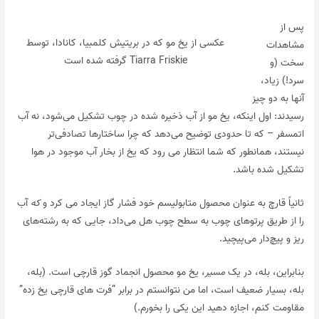
پس از
عکسی از یخ مو که در بریتیش کلمبیا، کانادا، توسط
مشاهدات
Tiarra Friskie گرفته شده است
سخت (و
سرد!) زیاد،
آنها به دو چیز
رسیدند: اول اینکه، یخ مو از آب ذخیره شده در چوب تشکیل می‌شود، نه آب
اتمسفر – که تا حدودی توضیح می‌دهد که چرا ساختارها تصادفی‌تر
نیستند، همانطور که شما انتظار می رود که یخ از بخار آب موجود در هوا
تشکیل شده باشد.
ثانیاً قارچ به عنوان محصول متابولیسم خود فشار گاز ایجاد می کرد و
که
آب
را از طریق پرتوهای چوب به سطح چوب هل می‌داد، جایی که به رشته‌های
ریز و پیچ‌دار می‌پیچید.
بنابراین، بله، در یک
مسیر
، یخ مو محصول انجماد گوز قارچی است. (بله،
بله، بسیار ضعیف است، اما من نتوانستم در برابر “فرت های قارچی یخ زده”
مقاومت کنم، اجازه دهید این یکی را بخورم.)