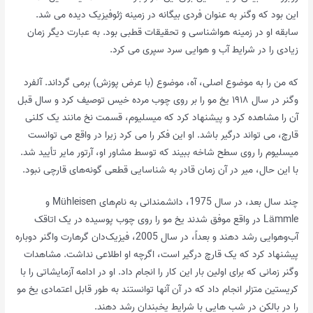
این بود که وگنر به عنوان فردی بیگانه در زمینه ژئوفیزیک دیده می شد.
سابقه او در زمینه هواشناسی و تحقیقات قطبی بود. به عبارت دیگر زمان
زیادی را در شرایط آب و هوایی سرد سپری می کرد.
که من را به موضوع اصلی، آه، موضوع (با عرض پوزش) برمی گرداند. آلفرد
وگنر در سال ۱۹۱۸ یخ مو را بر روی چوب مرده خیس توصیف کرد و سال قبل
آن را مشاهده کرد و پیشنهاد کرد که میسلیوم، قسمت نخ مانند یک کلنی
قارچ، می تواند درگیر باشد. او این فکر را می کرد زیرا در واقع می توانست
میسلیوم را روی سطح شاخه ببیند که توسط مشاور او، آرتور مایر تأیید شد.
با این حال، میر در آن زمان قادر به شناسایی قطعی گونه‌های قارچی نبود.
چند سال بعد، در سال 1975، دانشمندانی به نام‌های Mühleisen و
Lämmle در واقع موفق شدند یخ مو را روی چوب پوسیده در یک اتاقک
آب‌وهوایی رشد دهند و بعداً، در سال 2005، فیزیک‌دان گرهارت واگنر دوباره
پیشنهاد کرد که یک قارچ درگیر است، اگرچه او اطلاعی نداشت. مشاهدات
وگنر زمانی که برای اولین بار این کار را انجام داد. او در ادامه آزمایشاتی را با
کریستین متزلر انجام داد که در آن آنها توانستند به طور قابل اعتمادی یخ مو
را در بالکن در شب هایی با شرایط یخبندان رشد دهند.