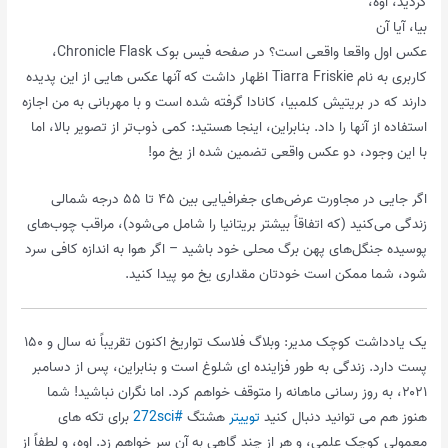
کردید، اوه،
بیا، آیا آن
عکس اول واقعا واقعی است؟ در صفحه فیس بوک Chronicle Flask،
کاربری به نام Tiarra Friskie اظهار داشت که آنها عکس هایی از این پدیده
دارند که در بریتیش کلمبیا، کانادا گرفته شده است و با مهربانی به من اجازه
استفاده از آنها را داد. بنابراین، اینجا هستید: کمی ذوب‌تر از تصویر بالا، اما
با این وجود، دو عکس واقعی تضمین شده از یخ مو!
اگر جایی در مجاورت عرض‌های جغرافیایی بین ۴۵ تا ۵۵ درجه شمالی
زندگی می‌کنید (که اتفاقاً بیشتر بریتانیا را شامل می‌شود)، مراقب چوب‌های
پوسیده جنگل‌های پهن برگ محلی خود باشید – اگر هوا به اندازه کافی سرد
شود، شما ممکن است خودتان مقداری یخ مو پیدا کنید.
یک یادداشت کوچک مدیر: وبلاگ فلاسک تواریخ اکنون تقریباً نه سال و ۱۵۰
پست دارد. زندگی به طور فزاینده ای شلوغ است و بنابراین، پس از دسامبر
۲۰۲۱، به روز رسانی ماهانه را متوقف خواهم کرد. اما نگران نباشید! شما
هنوز هم می توانید دنبال کنید
توییتر
هشتگ
#272sci
برای تکه های
معمولی کوچک علمی، و هر از چند گاهی به آن سر خواهم زد. اوه، و لطفاً از