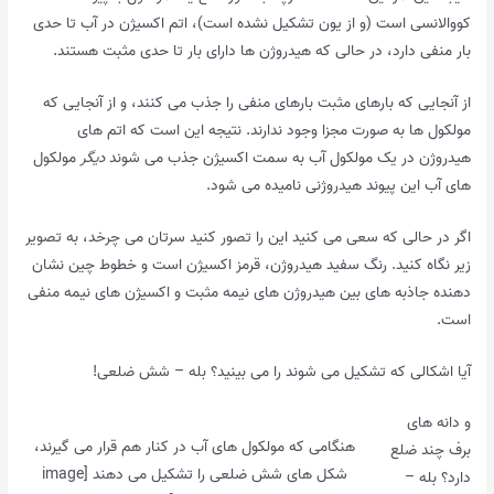
کووالانسی است (و از یون تشکیل نشده است)، اتم اکسیژن در آب تا حدی
بار منفی دارد، در حالی که هیدروژن ها دارای بار تا حدی مثبت هستند.
از آنجایی که بارهای مثبت بارهای منفی را جذب می کنند، و از آنجایی که
مولکول ها به صورت مجزا وجود ندارند. نتیجه این است که اتم های
هیدروژن در یک مولکول آب به سمت اکسیژن جذب می شوند
دیگر
مولکول
های آب این پیوند هیدروژنی نامیده می شود.
اگر در حالی که سعی می کنید این را تصور کنید سرتان می چرخد، به تصویر
زیر نگاه کنید. رنگ سفید هیدروژن، قرمز اکسیژن است و خطوط چین نشان
دهنده جاذبه های بین هیدروژن های نیمه مثبت و اکسیژن های نیمه منفی
است.
آیا اشکالی که تشکیل می شوند را می بینید؟ بله – شش ضلعی!
و دانه های
هنگامی که مولکول های آب در کنار هم قرار می گیرند،
برف چند ضلع
شکل های شش ضلعی را تشکیل می دهند [image
دارد؟ بله –