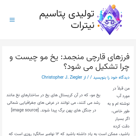
رش
تولیدی پتاسیم
ه
حتوا
نیترات
Main
Menu
فرزهای قارچی منجمد: یخ مو چیست و
چرا تشکیل می شود؟
دیدگاه‌ خود را بنویسید
/
/ از
Christopher J. Ziegler
من قبلاً در
یخ مو، که در آن کریستال های یخ در ساختارهای نخ مانند
مورد آب
رشد می کنند، می توانند در عرض های جغرافیایی شمالی
نوشته ام و به
در جنگل های پهن برگ پیدا شوند. [image source]
طور خاص،
اگر بسیار
دقت کرده
باشید، ممکن است به یاد داشته باشید که ۱۲ نوامبر سالگرد روزی است که