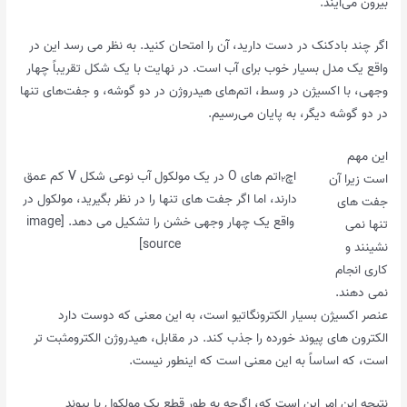
بیرون می‌آیند.
اگر چند بادکنک در دست دارید، آن را امتحان کنید. به نظر می رسد این در
واقع یک مدل بسیار خوب برای آب است. در نهایت با یک شکل تقریباً چهار
وجهی، با اکسیژن در وسط، اتم‌های هیدروژن در دو گوشه، و جفت‌های تنها
در دو گوشه دیگر، به پایان می‌رسیم.
این مهم
اچ
اتم های O در یک مولکول آب نوعی شکل V کم عمق
است زیرا آن
۲
دارند، اما اگر جفت های تنها را در نظر بگیرید، مولکول در
جفت های
واقع یک چهار وجهی خشن را تشکیل می دهد. [image
تنها نمی
source]
نشینند و
کاری انجام
نمی دهند.
عنصر اکسیژن بسیار الکترونگاتیو است، به این معنی که دوست دارد
الکترون های پیوند خورده را جذب کند. در مقابل، هیدروژن الکترومثبت تر
است، که اساساً به این معنی است که اینطور نیست.
نتیجه این امر این است که، اگرچه به طور قطع یک مولکول با پیوند