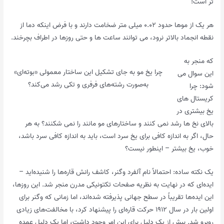
تر است!
هر یک از موها حدود ۰.۰۲ میلی متر ضخامت دارند و با فرض اینکه دما از
نقطه انجماد بالاتر نرود، می توانند ساعت ها و حتی روزها در اطراف بچرخند.
که منجر به
چرا یخ مو به جای تشکیل این ساختار معمولی «بوته‌ای»
این سوال می
به‌صورت رشته‌های فرفری و تکی رشد می‌کند؟
شود: چرا
کریستال های
یخ بیشتری در
بالای نخ ها رشد نمی کنند و ساختارهای مو مانند را نمی شکنند؟ به هر
حال، اگر به اندازه کافی برای یخ سرد است، باید به اندازه کافی سرد باشد،
خوب، یخ بیشتر – اینطور نیست؟
یک نکته ساده: احتمالاً نام آلفرد وگنر، کاشف رانش قاره‌ها را شنیده‌اید –
ایده‌ای که در نهایت به نظریه صفحات تکتونیکی مدرن منجر شد. این روزها،
این ایده‌ها تقریباً در سطح جهانی پذیرفته شده‌اند، اما زمانی که وگنر برای
اولین بار در سال ۱۹۱۲ حرکت قاره‌ای را پیشنهاد کرد، با مخالفت‌های زیادی
روبرو شد. بیش از یک دلیل برای این امر وجود داشت، اما یک دلیل عمده