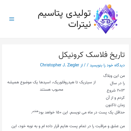
رش
تولیدی پتاسیم
ه
حتوا
نیترات
Main
Menu
تاریخ فلاسک کرونیکل
دیدگاه‌ خود را بنویسید
/
/ از
Christopher J. Ziegler
من این وبلاگ
از سیتریک تا هیدروفلوریک، اسیدها یک موضوع همیشه
را در سال
محبوب هستند
۲۰۱۳ شروع
کردم و از آن
زمان تاکنون
هفتم
حداقل یک پست در ماه می نویسم. این ۱۵۰ خواهد بود
.
من عشق و مراقبت را در تمام پست هایم قرار داده ام و به نوبه خود، این