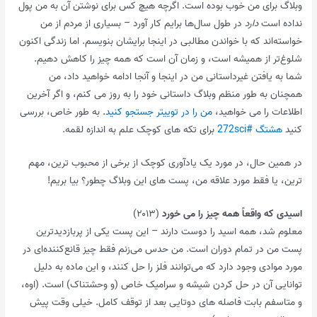
وبلاگ برای من خوب بوده است. اگرچه هیچ کس برای نوشتن آن به من پول
نداده است
دارد
در طول سال‌ها برایم کار آورد – بسیاری از مردم از من
خواسته‌اند که با خواندن مطالبی در اینجا برایشان بنویسم. اما زندگی اکنون
شلوغ‌تر از همیشه است، و زمان آن است که همه چیز را کاهش دهیم.
شما به یافتن غیرداستانی من در اینجا و آنجا ادامه خواهید داد، من
همچنان به طور منظم وبلاگ داستانی خود را به روز می کنم، و اگر آخرین
اطلاعات را می خواهید،
من را در توییتر جستجو کنید
. به طور خاص، بررسی
کنید
هشتگ #272sci
برای تکه های کوچک علم به اندازه لقمه.
در همین حال، در مورد یک یادآوری کوچک از برخی از محبوب ترین، مهم
ترین، یا فقط مورد علاقه من، پست های این وبلاگ چطور؟ بیا بریم!
اسیدی که واقعاً همه چیز را می خورد
(۲۰۱۳)
معلوم شد، همه اسید را دوست دارند – این پست یکی از پربازدیدترین
پست من در تمام دوران است. من حدس می‌زنم فقط چیز قانع‌کننده‌ای در
مورد موادی وجود دارد که می‌توانند فلز را حل کنند، و این ماده به دلیل
توانایی آن در حل کردن شیشه و سرامیک خاص (و وحشتناک) است. (اوه،
و متاسفم بابت فاصله های دوتایی بعد از توقف کامل. خیلی وقت پیش