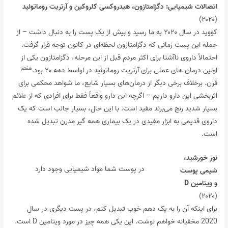
اتصالات شیمیایی: دگزامتازون، هیدروکسی کلروکین و آرتریت روماتوئید
(۲۰۲۰)
کووید در سال ۲۰۲۰ به ما رسید و بیش از یک پست را به دنبال داشت – از
جمله این پست زمانی که دگزامتازون لحظه‌ای در کانون توجه قرار گرفت.
احتمالاً داروی ناآشنا برای اکثر مردم قبل از این مرحله، دگزامتازون یکی از
هفتم
اولین درمان های عملی برای آرتریت روماتوئید در اواسط دهه ۲۰ بود.
قرن. برخلاف برخی دیگر از درمان‌های بسیار شایع، ما شواهد محکمی برای
اثربخشی این دارو داریم – اگرچه این دارو واقعاً فقط برای افرادی که از علائم
بسیار شدید رنج می‌برند مفید است. با این حال، بسیار جالب است که یک
داروی قدیمی به ابزار مفیدی در یک بیماری همه گیر مدرن تبدیل شده
است.
نور خورشید،
در پوست شما مواد شیمیایی وجود دارد
شیمی پوست
و ویتامین D
(۲۰۲۰)
برای اینکه آن را به یک دهم خوب تبدیل کنم، در پست دیگری در سال
2020 مخفیانه خواهم نوشت. این یکی همه چیز در مورد ویتامین D است.