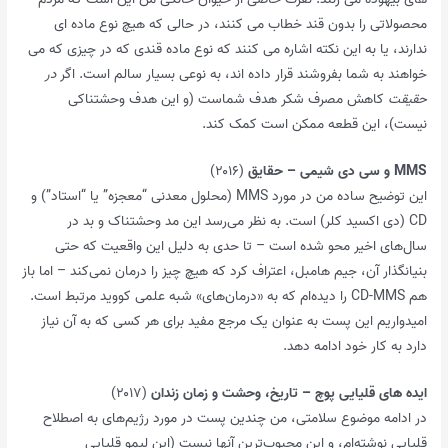
محصولاتی را بدون قند خطاب می کنند، در حالی که هیچ نوع ماده ای
ندارند، یا به این نکته اشاره می کنند که نوع ماده قندی که در چیزی که می
خواهند به شما بفروشند قرار داده اند، به نوعی بسیار سالم است. اگر
در
حقیقت
کاهش مصرف شکر هدف شماست (و این هدف وحشتناکی
نیست)، این قطعه ممکن است کمک کند.
MMS و سی دی شیمی – حقایق
(۲۰۱۶)
این توضیح ساده من در مورد MMS (محلول معدنی “معجزه” یا “استاد”) و
CD (دی اکسید کلر) است. به نظر می‌رسد این مد وحشتناک و بد در
سال‌های اخیر محو شده است – تا حدی به دلیل این واقعیت که حتی
بنیانگذار آن، جیم هامبل، اعتراف کرد که هیچ چیز را درمان نمی‌کند – اما باز
هم CD-MMS را دیده‌ام که به «درمان‌های» شبه علمی کووید مرتبط است.
امیدواریم این پست به عنوان یک مرجع مفید برای هر کسی که به آن نیاز
دارد به کار خود ادامه دهد.
ایده های قلیایی پوچ – تاریخ، وحشت و زمان زندان
(۲۰۱۷)
در ادامه موضوع سلامتی، من چندین پست در مورد رژیم‌های به اصطلاح
قلیایی نوشته‌ام، و این محبوب‌ترین آنها نیست (این لیمو قلیایی