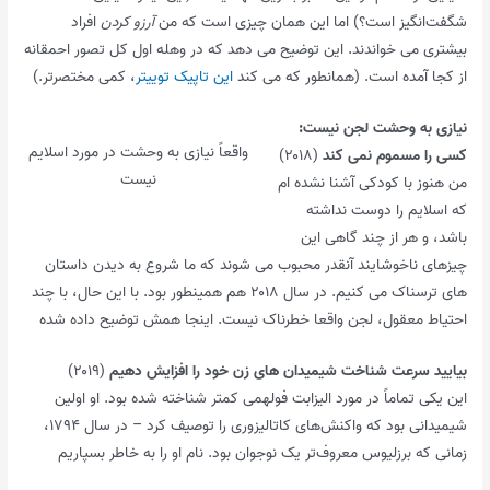
شگفت‌انگیز است؟) اما این همان چیزی است که من
آرزو کردن
افراد
بیشتری می خواندند. این توضیح می دهد که در وهله اول کل تصور احمقانه
از کجا آمده است. (همانطور که می کند
این تاپیک توییتر
، کمی مختصرتر.)
نیازی به وحشت لجن نیست:
واقعاً نیازی به وحشت در مورد اسلایم
کسی را مسموم نمی کند
(۲۰۱۸)
نیست
من هنوز با کودکی آشنا نشده ام
که اسلایم را دوست نداشته
باشد، و هر از چند گاهی این
چیزهای ناخوشایند آنقدر محبوب می شوند که ما شروع به دیدن داستان
های ترسناک می کنیم. در سال ۲۰۱۸ هم همینطور بود. با این حال، با چند
احتیاط معقول، لجن واقعا خطرناک نیست. اینجا همش توضیح داده شده
بیایید سرعت شناخت شیمیدان های زن خود را افزایش دهیم
(۲۰۱۹)
این یکی تماماً در مورد الیزابت فولهمی کمتر شناخته شده بود. او اولین
شیمیدانی بود که واکنش‌های کاتالیزوری را توصیف کرد – در سال ۱۷۹۴،
زمانی که برزلیوس معروف‌تر یک نوجوان بود. نام او را به خاطر بسپاریم