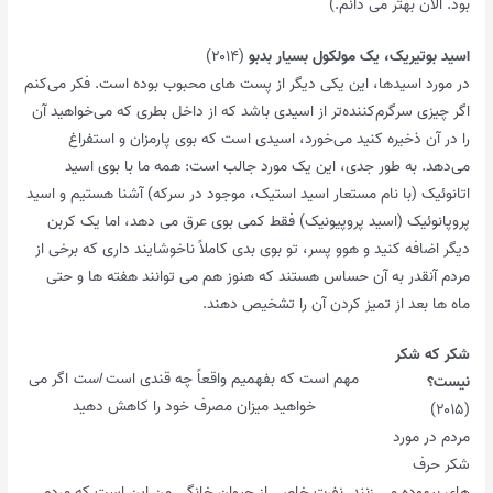
بود. الان بهتر می دانم.)
اسید بوتیریک، یک مولکول بسیار بدبو
(۲۰۱۴)
در مورد اسیدها، این یکی دیگر از پست های محبوب بوده است. فکر می‌کنم
اگر چیزی سرگرم‌کننده‌تر از اسیدی باشد که از داخل بطری که می‌خواهید آن
را در آن ذخیره کنید می‌خورد، اسیدی است که بوی پارمزان و استفراغ
می‌دهد. به طور جدی، این یک مورد جالب است: همه ما با بوی اسید
اتانوئیک (با نام مستعار اسید استیک، موجود در سرکه) آشنا هستیم و اسید
پروپانوئیک (اسید پروپیونیک) فقط کمی بوی عرق می دهد، اما یک کربن
دیگر اضافه کنید و هوو پسر، تو بوی بدی کاملاً ناخوشایند داری که برخی از
مردم آنقدر به آن حساس هستند که هنوز هم می توانند هفته ها و حتی
ماه ها بعد از تمیز کردن آن را تشخیص دهند.
شکر که شکر
مهم است که بفهمیم واقعاً چه قندی است
است
اگر می
نیست؟
خواهید میزان مصرف خود را کاهش دهید
(۲۰۱۵)
مردم در مورد
شکر حرف
های بیهوده می زنند. نفرت خاصی از حیوان خانگی من این است که مردم