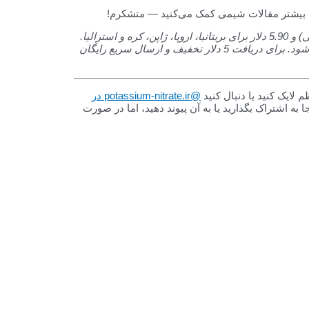
ودجه بیشتر مقالات شیمی کمک می‌کنید — متشکرم!
ارسال برای ایالات متحده آمریکا و کانادا رایگان است (بدون ردیابی) و 5.90 دلار برای بریتانیا، اروپا، ژاپن، کره و استرالیا.
حمل و نقل برای سایر نقاط جهان در هنگام پرداخت محاسبه می شود. برای دریافت 5 دلار تخفیف و ارسال سریع رایگان
@potassium-nitrate.ir در
زی را در اینجا به اشتراک بگذارید یا به آن پیوند دهید، اما در صورت