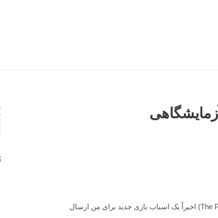
ج
آزمایشگاهی
ن
(مخترعان The Pocket Chemist) اخیراً یک اسباب بازی جدید برای من ارسال