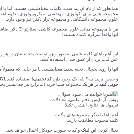
همانطور که از نام آن پیداست، کلمات مغناطیسی هستند، اما با 
مجموعه هایی برای اکولوژی، مهندسی، میکروبیولوژی، علوم اعصا
علوم، مجموعه دانشگاهی و مجموعه تراز دکترا نیز وجود دارد.
من با مجموعه مبان
آنها واقعاً سرگرم کننده هستند!
این آهنرباهای کلمه علمی به طور ویژه توسط متخصصان در هر زمی
عین لذت بردن از عمق فنی، استفاده کنند.
آنها را روی یخچال، تخته سفید مغناطیسی یا هر جایی که معمولاً م
و حدس بزنید چه؟ بله، یک وجود دارد
کد تخفیف
! استفاده کنید
G1
جویی کنید
بر
هر یک
مجموعه شما خرید (بنابراین هر چه بیشتر بخری
آهنرباها با دیگر مجموعه‌های مگنت
کلمه محبوب مطابقت دارند.
دنبال کردن
این لینک
و کد به صورت خودکار اعمال خواهد شد.